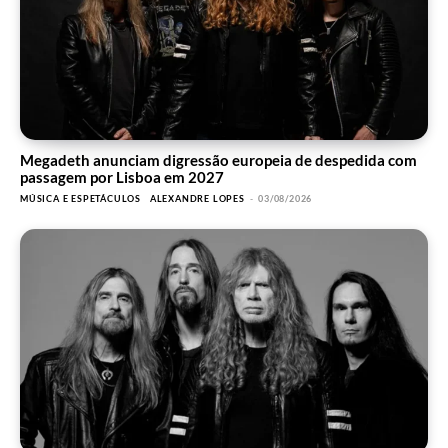
Megadeth anunciam digressão europeia de despedida com
passagem por Lisboa em 2027
MÚSICA E ESPETÁCULOS
ALEXANDRE LOPES
-
03/08/2026