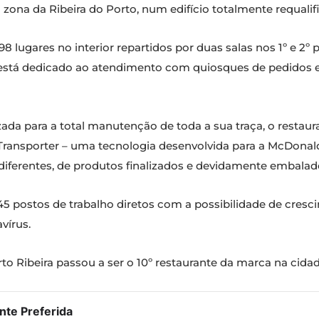
 zona da Ribeira do Porto, num edifício totalmente requalifi
8 lugares no interior repartidos por duas salas nos 1º e 2º 
o 0 está dedicado ao atendimento com quiosques de pedidos
lizada para a total manutenção de toda a sua traça, o restau
ransporter – uma tecnologia desenvolvida para a McDonald’
iferentes, de produtos finalizados e devidamente embalad
45 postos de trabalho diretos com a possibilidade de cres
vírus.
o Ribeira passou a ser o 10º restaurante da marca na cidad
te Preferida