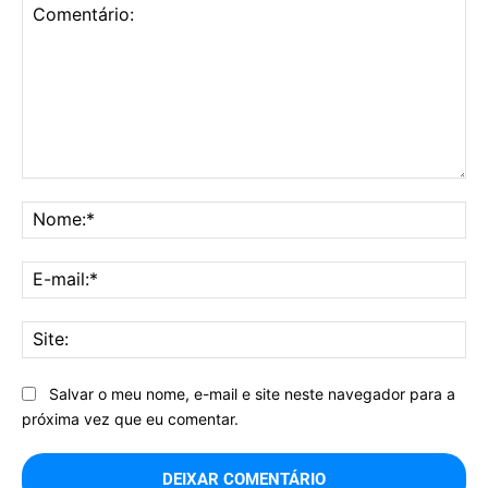
Comentário:
No
E-
mai
Sit
Salvar o meu nome, e-mail e site neste navegador para a
próxima vez que eu comentar.