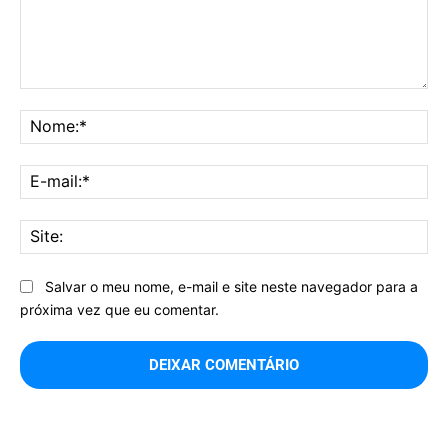
Comentário:
No
E-
mai
Sit
Salvar o meu nome, e-mail e site neste navegador para a
próxima vez que eu comentar.