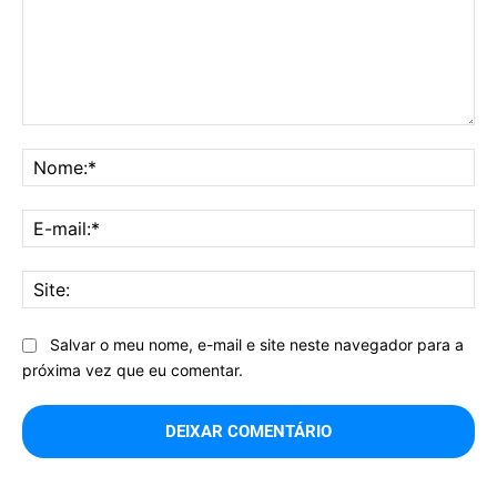
Comentário:
No
E-
mai
Sit
Salvar o meu nome, e-mail e site neste navegador para a
próxima vez que eu comentar.