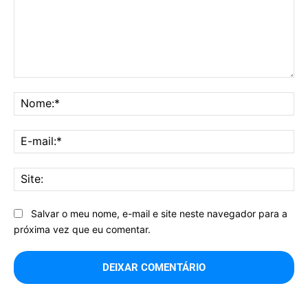
Comentário:
No
E-
mai
Sit
Salvar o meu nome, e-mail e site neste navegador para a
próxima vez que eu comentar.