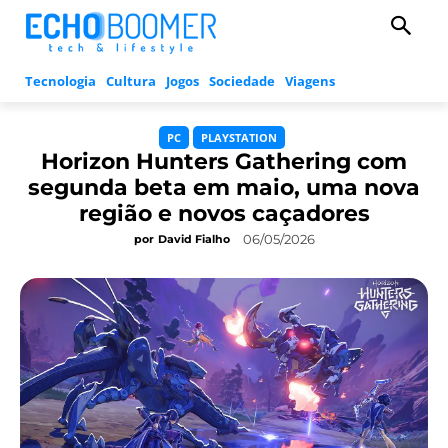
Tecnologia
Cultura
Jogos
Sociedade
Viagens
PC
PLAYSTATION
Horizon Hunters Gathering com
segunda beta em maio, uma nova
região e novos caçadores
06/05/2026
por
David Fialho