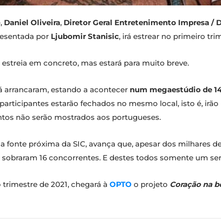
e,
Daniel Oliveira
,
Diretor Geral Entretenimento Impresa / 
resentada por
Ljubomir Stanisic
, irá estrear no primeiro tri
 estreia em concreto, mas estará para muito breve.
á arrancaram, estando a acontecer
num megaestúdio de 14
 participantes estarão fechados no mesmo local, isto é, ir
tos não serão mostrados aos portugueses.
ma fonte próxima da SIC, avança que, apesar dos milhares 
e sobraram 16 concorrentes. E destes todos somente um se
trimestre de 2021, chegará à
OPTO
o projeto
Coração na b