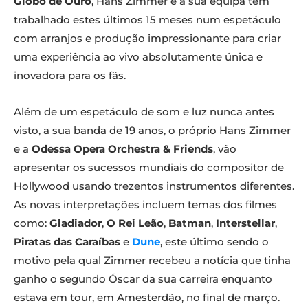
Globo de Ouro
, Hans Zimmer e a sua equipa têm
trabalhado estes últimos 15 meses num espetáculo
com arranjos e produção impressionante para criar
uma experiência ao vivo absolutamente única e
inovadora para os fãs.
Além de um espetáculo de som e luz nunca antes
visto, a sua banda de 19 anos, o próprio Hans Zimmer
e a
Odessa Opera Orchestra & Friends
, vão
apresentar os sucessos mundiais do compositor de
Hollywood usando trezentos instrumentos diferentes.
As novas interpretações incluem temas dos filmes
como:
Gladiador
,
O Rei Leão
,
Batman
,
Interstellar
,
Piratas das Caraíbas
e
Dune
, este último sendo o
motivo pela qual Zimmer recebeu a notícia que tinha
ganho o segundo Óscar da sua carreira enquanto
estava em tour, em Amesterdão, no final de março.