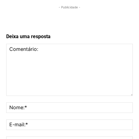
- Publicidade -
Deixa uma resposta
Comentário:
No
E-
mai