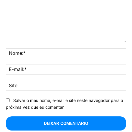
Comentário:
No
E-
mai
Sit
Salvar o meu nome, e-mail e site neste navegador para a
próxima vez que eu comentar.