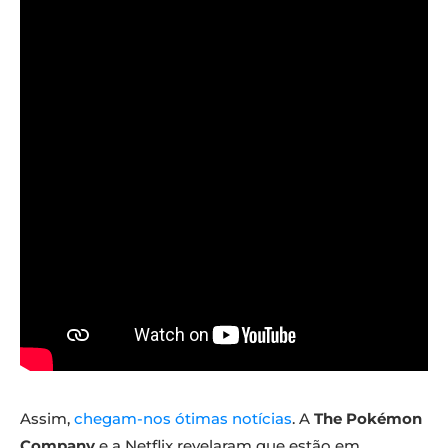
Assim,
chegam-nos ótimas notícias
. A
The Pokémon
Company
e a Netflix revelaram que estão em