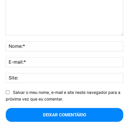
Comentário:
No
E-
mai
Sit
Salvar o meu nome, e-mail e site neste navegador para a
próxima vez que eu comentar.