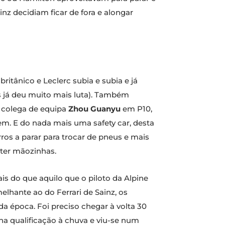
z decidiam ficar de fora e alongar
britânico e Leclerc subia e subia e já
s já deu muito mais luta). Também
u colega de equipa
Zhou Guanyu
em P10,
em. E do nada mais uma safety car, desta
os a parar para trocar de pneus e mais
ter mãozinhas.
s do que aquilo que o piloto da Alpine
hante ao do Ferrari de Sainz, os
época. Foi preciso chegar à volta 30
na qualificação à chuva e viu-se num