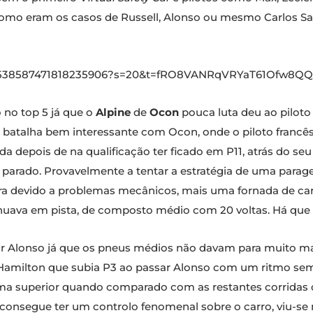
omo eram os casos de Russell, Alonso ou mesmo Carlos Sain
s/1538587471818235906?s=20&t=fRO8VANRqVRYaT61Ofw8QQ
 no top 5 já que o
Alpine
de
Ocon
pouca luta deu ao piloto 
ma batalha bem interessante com Ocon, onde o piloto francê
a depois de na qualificação ter ficado em P11, atrás do se
 parado. Provavelmente a tentar a estratégia de uma parag
ra devido a problemas mecânicos, mais uma fornada de carr
nuava em pista, de composto médio com 20 voltas. Há que 
ar Alonso já que os pneus médios não davam para muito mai
Hamilton que subia P3 ao passar Alonso com um ritmo semel
superior quando comparado com as restantes corridas da 
 consegue ter um controlo fenomenal sobre o carro, viu-se 