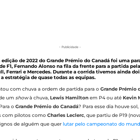
- Publicidade -
 edição de 2022 do Grande Prémio do Canadá foi uma para 
de F1, Fernando Alonso na fila da frente para a partida pe
, Ferrari e Mercedes. Durante a corrida tivemos ainda doi
a estratégia de quase todas as equipas.
tou com chuva a ordem de partida para o
Grande Prémio 
 de um
show
à chuva,
Lewis Hamilton
em P4 ou até
Kevin 
Para o
Grande Prémio do Canadá
? Para esse dia houve sol
s com pilotos como
Charles Leclerc
, que partiu de P19 (no
 dignos de alguém que quer
lutar pelo campeonato do mundo