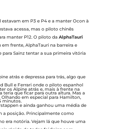
ell estavam em P3 e P4 e a manter Ocon à
estava acessa, mas o piloto chinês
ara manter P12. O piloto da
AlphaTauri
 em frente, AlphaTauri na barreira e
ara Sainz tentar a sua primeira vitória
ne atrás e depressa para trás, algo que
d Bull e Ferrari onde o piloto espanhol
er os Alpine atrás e, mais à frente na
teria que ficar para outra altura. Mas a
. Olhando em especial para Hamilton,
5 minutos.
Verstappen e ainda ganhou uma média de
com a posição. Principalmente como
mo era notória. Vejam lá que houve uma