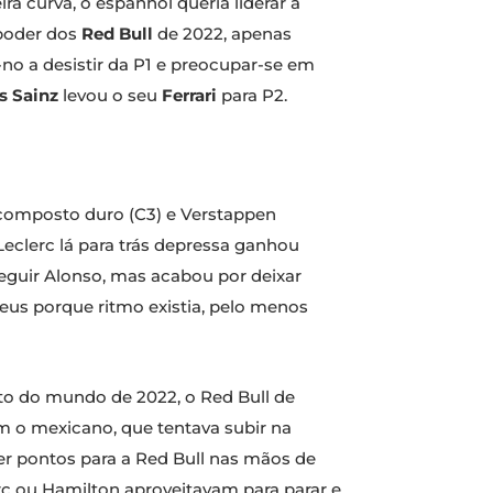
ra curva, o espanhol queria liderar a
 poder dos
Red Bull
de 2022, apenas
no a desistir da P1 e preocupar-se em
s Sainz
levou o seu
Ferrari
para P2.
 composto duro (C3) e Verstappen
clerc lá para trás depressa ganhou
eguir Alonso, mas acabou por deixar
eus porque ritmo existia, pelo menos
to do mundo de 2022, o Red Bull de
am o mexicano, que tentava subir na
er pontos para a Red Bull nas mãos de
rc ou Hamilton aproveitavam para parar e