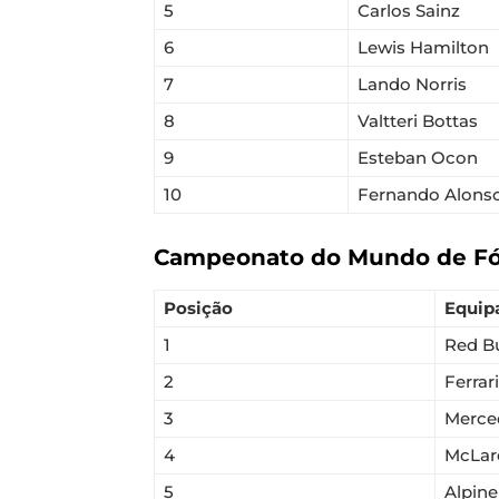
5
Carlos Sainz
6
Lewis Hamilton
7
Lando Norris
8
Valtteri Bottas
9
Esteban Ocon
10
Fernando Alons
Campeonato do Mundo de Fór
Posição
Equip
1
Red B
2
Ferrari
3
Merce
4
McLar
5
Alpine