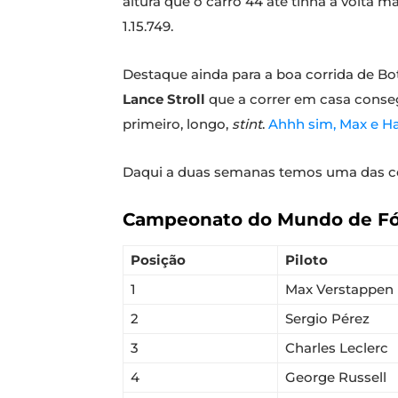
altura que o carro 44 até tinha a volta m
1.15.749.
Destaque ainda para a boa corrida de Bo
Lance Stroll
que a correr em casa conse
primeiro, longo,
stint
.
Ahhh sim, Max e Ha
Daqui a duas semanas temos uma das corr
Campeonato do Mundo de Fórm
Posição
Piloto
1
Max Verstappen
2
Sergio Pérez
3
Charles Leclerc
4
George Russell