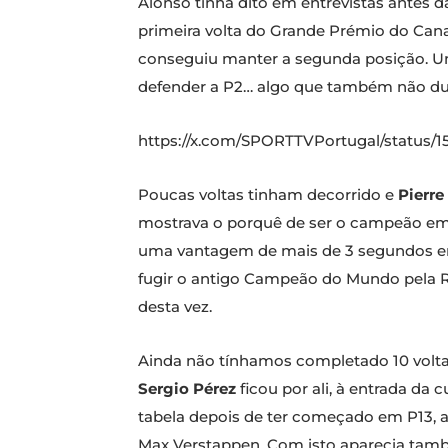
Alonso tinha dito em entrevistas antes d
primeira volta do Grande Prémio do Canad
conseguiu manter a segunda posição. Uma
defender a P2… algo que também não dur
https://x.com/SPORTTVPortugal/statu
Poucas voltas tinham decorrido e
Pierre
mostrava o porquê de ser o campeão em 
uma vantagem de mais de 3 segundos em r
fugir o antigo Campeão do Mundo pela Re
desta vez.
Ainda não tínhamos completado 10 volta
Sergio Pérez
ficou por ali, à entrada d
tabela depois de ter começado em P13, a
Max Verstappen. Com isto aparecia tam