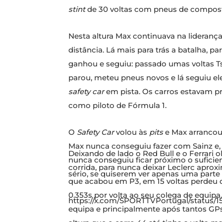
stint
de 30 voltas com pneus de compost
Nesta altura Max continuava na lideranç
distância. Lá mais para trás a batalha, p
ganhou e seguiu: passado umas voltas Ts
parou, meteu pneus novos e lá seguiu ele.
safety car
em pista. Os carros estavam pr
como piloto de Fórmula 1.
O
Safety Car
volou às
pits
e Max arrancou
Max nunca conseguiu fazer com Sainz e, d
Deixando de lado o Red Bull e o Ferrari
nunca conseguiu ficar próximo o suficient
corrida, para nunca deixar Leclerc apro
sério, se quiserem ver apenas uma parte
que acabou em P3, em 15 voltas perdeu 
0.353s por volta ao seu colega de equipa
https://x.com/SPORTTVPortugal/status/
equipa e principalmente após tantos GPs