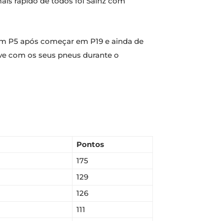
mais rápido de todos foi Sainz com
 em P5 após começar em P19 e ainda de
eve com os seus pneus durante o
Pontos
175
129
126
111