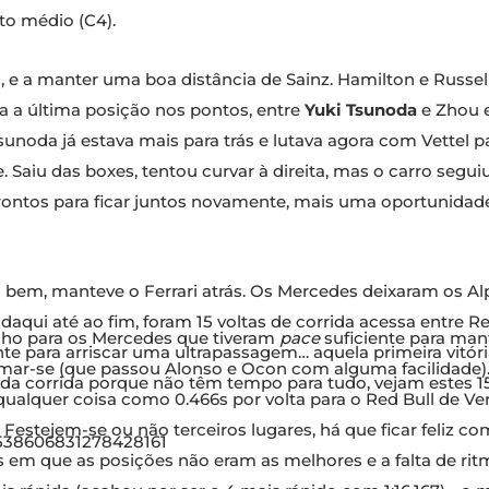
o médio (C4).
a, e a manter uma boa distância de Sainz. Hamilton e Russ
ara a última posição nos pontos, entre
Yuki Tsunoda
e Zhou 
unoda já estava mais para trás e lutava agora com Vettel p
 Saiu das boxes, tentou curvar à direita, mas o carro seguiu
ontos para ficar juntos novamente, mais uma oportunidade p
 bem, manteve o Ferrari atrás. Os Mercedes deixaram os Alpi
aqui até ao fim, foram 15 voltas de corrida acessa entre Re
 olho para os Mercedes que tiveram
pace
suficiente para mant
e para arriscar uma ultrapassagem… aquela primeira vitória 
ximar-se (que passou Alonso e Ocon com alguma facilidade)
 da corrida porque não têm tempo para tudo, vejam estes 1
qualquer coisa como 0.466s por volta para o Red Bull de 
. Festejem-se ou não terceiros lugares, há que ficar feliz 
1538606831278428161
 em que as posições não eram as melhores e a falta de rit