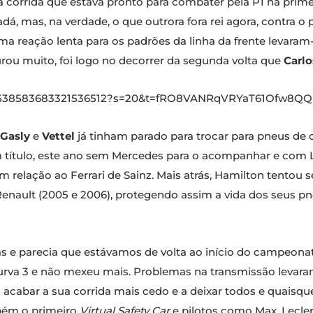
a corrida que estava pronto para combater pela P1 na primei
á, mas, na verdade, o que outrora fora rei agora, contra o
 reação lenta para os padrões da linha da frente levaram-
ou muito, foi logo no decorrer da segunda volta que
Carlo
s/1538583683321536512?s=20&t=fRO8VANRqVRYaT61Ofw8QQ
 Gasly
e
Vettel
já tinham parado para trocar para pneus de
título, este ano sem Mercedes para o acompanhar e com Le
elação ao Ferrari de Sainz. Mais atrás, Hamilton tentou s
nault (2005 e 2006), protegendo assim a vida dos seus pn
s e parecia que estávamos de volta ao início do campeona
a curva 3 e não mexeu mais. Problemas na transmissão levar
 acabar a sua corrida mais cedo e a deixar todos e quaisqu
bém o primeiro
Virtual Safety Car
e pilotos como Max, Lecle