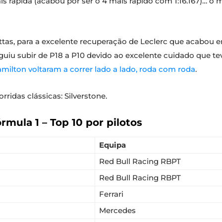
ais rápida (acabou por ser o 4 mais rápido com 1:16.167)… o 
ttas, para a excelente recuperação de Leclerc que acabou
guiu subir de P18 a P10 devido ao excelente cuidado que t
milton voltaram a correr lado a lado, roda com roda
.
idas clássicas: Silverstone.
ula 1 – Top 10 por pilotos
Equipa
Red Bull Racing RBPT
Red Bull Racing RBPT
Ferrari
Mercedes