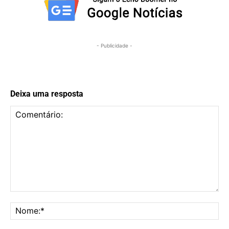
- Publicidade -
Deixa uma resposta
Comentário:
No