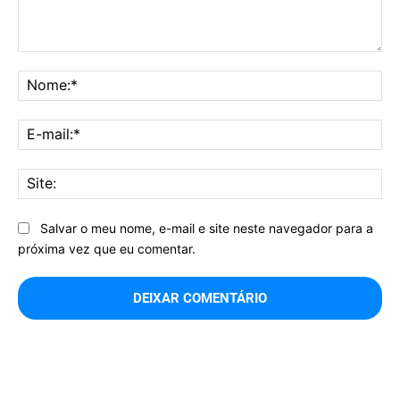
Comentário:
No
E-
mai
Sit
Salvar o meu nome, e-mail e site neste navegador para a
próxima vez que eu comentar.