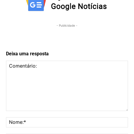
- Publicidade -
Deixa uma resposta
Comentário:
No