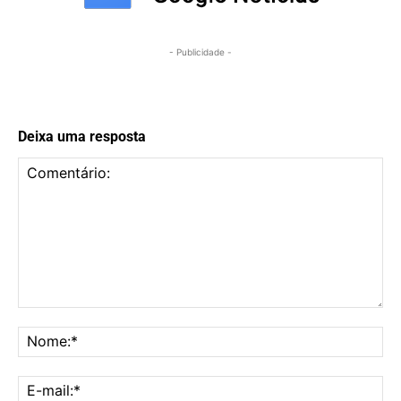
- Publicidade -
Deixa uma resposta
Comentário:
No
E-