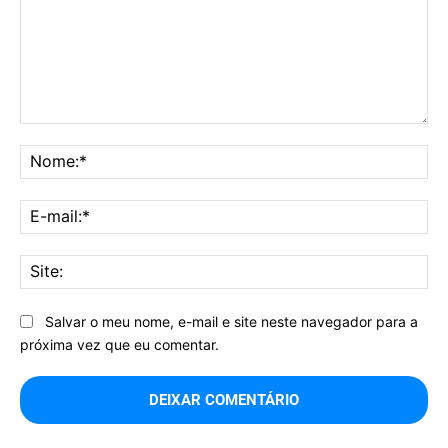
Comentário:
No
E-
mai
Sit
Salvar o meu nome, e-mail e site neste navegador para a
próxima vez que eu comentar.