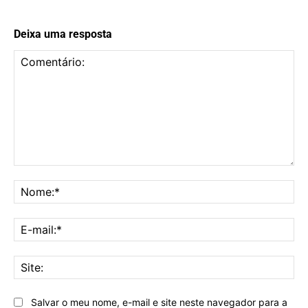
Deixa uma resposta
Comentário:
No
E-
mai
Sit
Salvar o meu nome, e-mail e site neste navegador para a