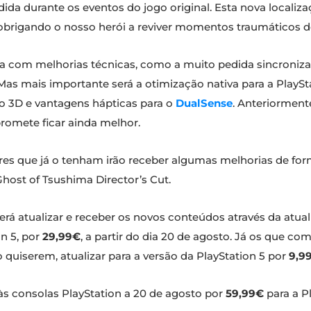
vadida durante os eventos do jogo original. Esta nova localiz
, obrigando o nosso herói a reviver momentos traumáticos 
a com melhorias técnicas, como a muito pedida sincroniza
as mais importante será a otimização nativa para a PlaySta
 3D e vantagens hápticas para o
DualSense
. Anteriorment
promete ficar ainda melhor.
ores que já o tenham irão receber algumas melhorias de for
Ghost of Tsushima Director’s Cut.
erá atualizar e receber os novos conteúdos através da atua
on 5, por
29,99€
, a partir do dia 20 de agosto. Já os que c
 quiserem, atualizar para a versão da PlayStation 5 por
9,9
às consolas PlayStation a 20 de agosto por
59,99€
para a P