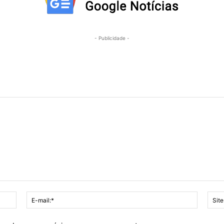
- Publicidade -
Nome:*
E-
mail:*