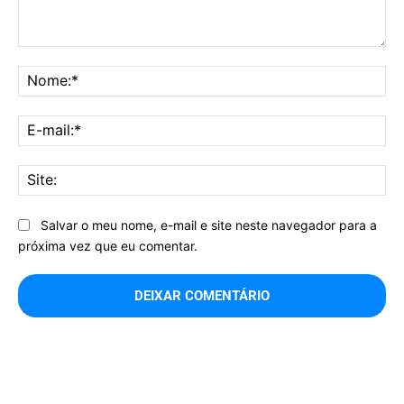
Comentário:
No
E-
mai
Sit
Salvar o meu nome, e-mail e site neste navegador para a
próxima vez que eu comentar.