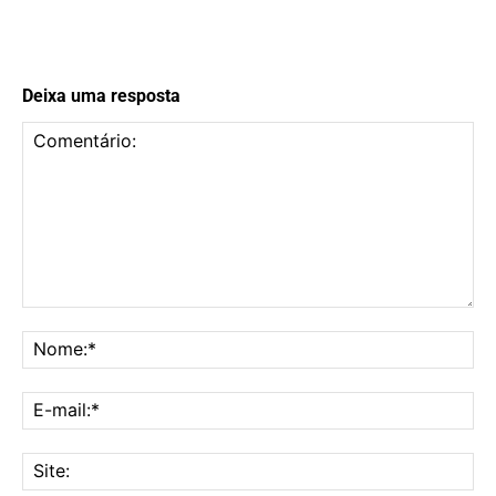
Deixa uma resposta
Comentário:
No
E-
mai
Sit