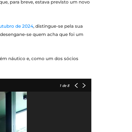
que, para breve, estava previsto um novo
utubro de 2024
, distingue-se pela sua
Mas desengane-se quem acha que foi um
azém náutico e, como um dos sócios
1
de 8