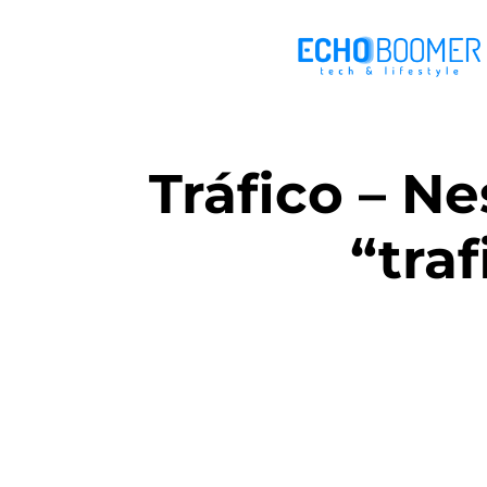
Tráfico – N
“tra