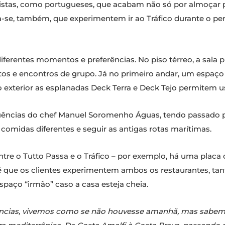
istas, como portugueses, que acabam não só por almoçar p
-se, também, que experimentem ir ao Tráfico durante o per
iferentes momentos e preferências. No piso térreo, a sala 
tos e encontros de grupo. Já no primeiro andar, um espaço 
exterior as esplanadas Deck Terra e Deck Tejo permitem us
luências do chef Manuel Soromenho Águas, tendo passado p
r” comidas diferentes e seguir as antigas rotas marítimas.
re o Tutto Passa e o Tráfico – por exemplo, há uma placa 
 é que os clientes experimentem ambos os restaurantes, tan
espaço “irmão” caso a casa esteja cheia.
riências, vivemos como se não houvesse amanhã, mas sabem