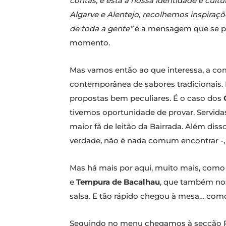
contas, é esta a nossa identidade e cult
Algarve e Alentejo, recolhemos inspiraç
de toda a gente”
é a mensagem que se pod
momento.
Mas vamos então ao que interessa, a co
contemporânea de sabores tradicionais.
propostas bem peculiares. É o caso dos
tivemos oportunidade de provar. Servid
maior fã de leitão da Bairrada. Além di
verdade, não é nada comum encontrar -, 
Mas há mais por aqui, muito mais, com
e
Tempura de Bacalhau
, que também no
salsa. E tão rápido chegou à mesa… com
Seguindo no menu chegamos à secção Rot