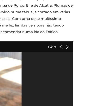
riga de Porco, Bife de Alcatra, Plumas de
ervido numa tábua já cortado em várias
com asas. Com uma dose muitíssimo
té me fez lembrar, embora não tendo
recomendar numa ida ao Tráfico.
1
de 9