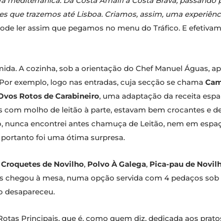
ura mediterrânica. Da Costa Amalfi à Costa Brava, passando 
ões que trazemos até Lisboa. Criamos, assim, uma experiên
e ler assim que pegamos no menu do Tráfico. E efetivament
mida. A cozinha, sob a orientação do Chef Manuel Águas, a
 Por exemplo, logo nas entradas, cuja secção se chama
Cam
Ovos Rotos de Carabineiro
, uma adaptação da receita espa
as com molho de leitão à parte, estavam bem crocantes e d
sso, nunca encontrei antes chamuça de Leitão, nem em espaç
portanto foi uma ótima surpresa.
o
Croquetes de Novilho
,
Polvo À Galega
,
Pica-pau de Novil
s chegou à mesa, numa opção servida com 4 pedaços sob
o desapareceu.
as Principais, que é, como quem diz, dedicada aos prato