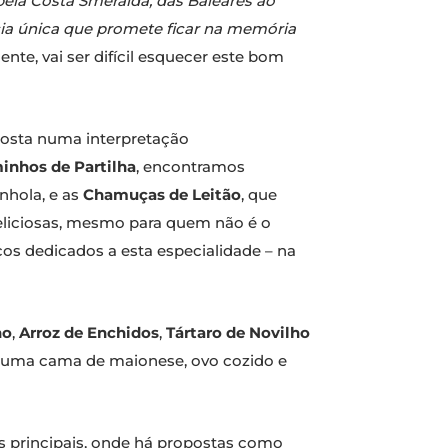
pela Costa Smeralda, das Baleares ao
cia única que promete ficar na memória
e, vai ser difícil esquecer este bom
posta numa interpretação
inhos de Partilha
, encontramos
nhola, e as
Chamuças de Leitão
, que
eliciosas, mesmo para quem não é o
os dedicados a esta especialidade – na
ho
,
Arroz de Enchidos
,
Tártaro de Novilho
 uma cama de maionese, ovo cozido e
s principais, onde há propostas como