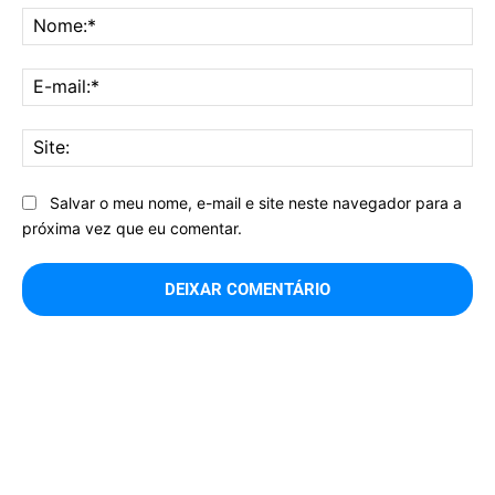
No
E-
mai
Sit
Salvar o meu nome, e-mail e site neste navegador para a
próxima vez que eu comentar.