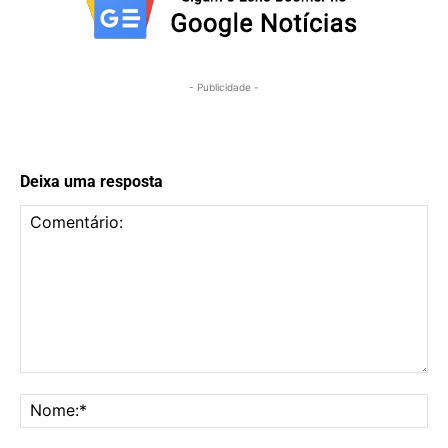
- Publicidade -
Deixa uma resposta
Comentário:
No