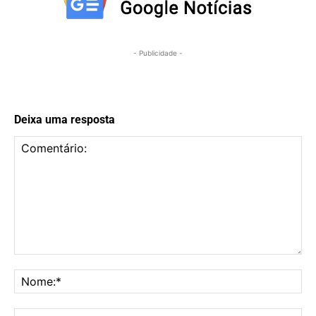
- Publicidade -
Deixa uma resposta
Comentário:
No
E-