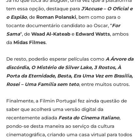
Já no que toca ao aluguer, uma vez que a plataforma
tem essa opção, destaque para
J’Accuse – O Oficial e
o Espião
, de
Roman Polanski
, bem como para o
tocante documentário candidato ao Oscar, “
For
Sama
“, de
Waad Al-Kateab
e
Edward Watts
, ambos
da
Midas Filmes
.
De resto, poderão esperar películas como
A Árvore da
discórdia, O Mistério de Silver Lake, 3 Rostos, À
Porta da Eternidade, Besta, Era Uma Vez em Brasilia,
Rosei – Uma Família sem teto
, entre muitos outros.
Finalmente, a Filmin Portugal fez ainda questão de
saber que acolherá uma versão digital da
recentemente adiada
Festa do Cinema Italiano
,
pondo-se desta maneira ao serviço da cultura
cinematográfica, criando uma casa virtual para todos