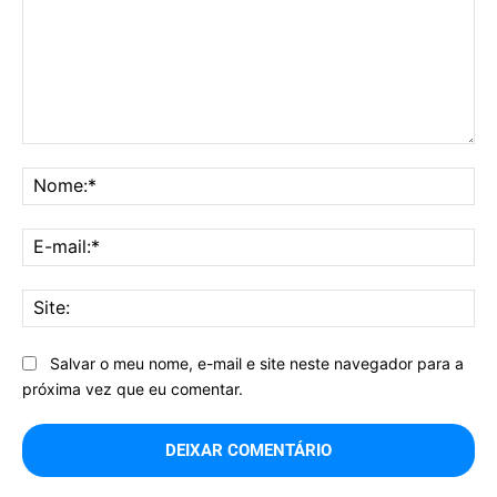
Comentário:
No
E-
mai
Sit
Salvar o meu nome, e-mail e site neste navegador para a
próxima vez que eu comentar.