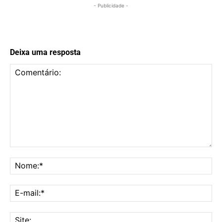
- Publicidade -
Deixa uma resposta
Comentário:
No
E-
mai
Sit