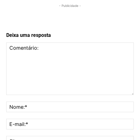
- Publicidade -
Deixa uma resposta
Comentário:
No
E-
mai
Sit