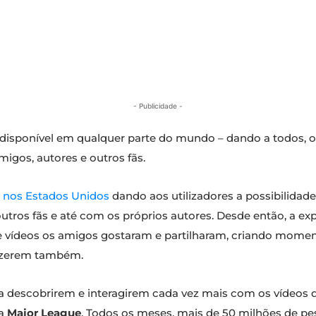
- Publicidade -
disponível em qualquer parte do mundo – dando a todos, o
igos, autores e outros fãs.
o nos Estados Unidos
dando aos utilizadores a possibilidad
utros fãs e até com os próprios autores. Desde então, a ex
que vídeos os amigos gostaram e partilharam, criando mome
fazerem também.
 a descobrirem e interagirem cada vez mais com os vídeos
da
Major League
. Todos os meses, mais de 50 milhões de 