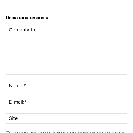
Deixa uma resposta
Comentário:
No
E-
mai
Sit