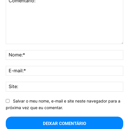
Comentário:
No
E-
mai
Sit
Salvar o meu nome, e-mail e site neste navegador para a
próxima vez que eu comentar.