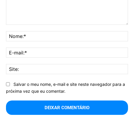
Comentário:
No
E-
mai
Sit
Salvar o meu nome, e-mail e site neste navegador para a
próxima vez que eu comentar.