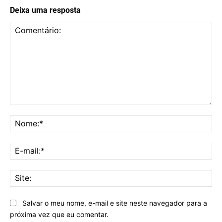
Deixa uma resposta
Comentário:
No
E-
mai
Sit
Salvar o meu nome, e-mail e site neste navegador para a
próxima vez que eu comentar.