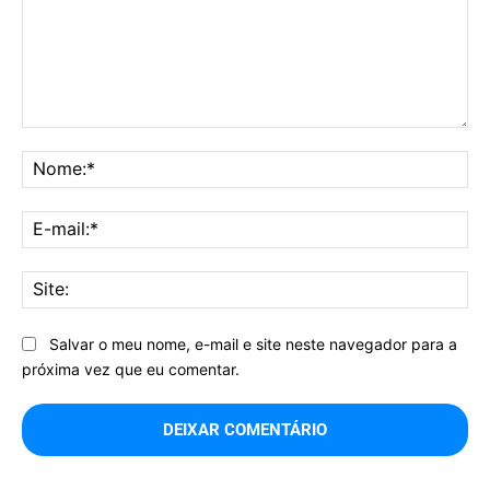
Comentário:
No
E-
mai
Sit
Salvar o meu nome, e-mail e site neste navegador para a
próxima vez que eu comentar.