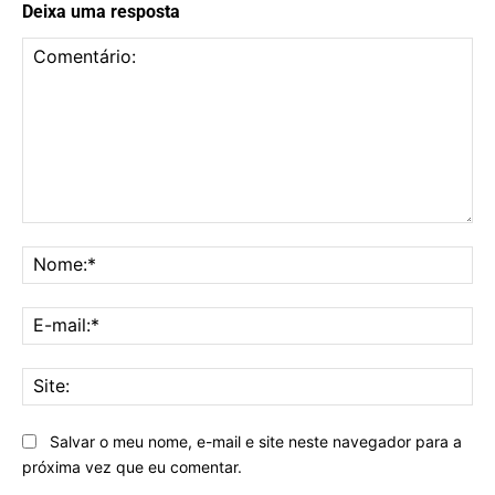
Deixa uma resposta
Comentário:
No
E-
mai
Sit
Salvar o meu nome, e-mail e site neste navegador para a
próxima vez que eu comentar.