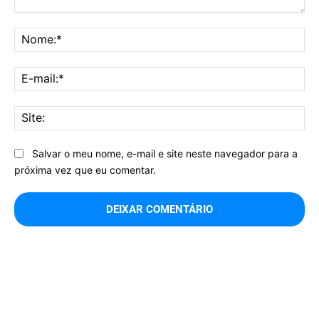
Comentário:
No
E-
mai
Sit
Salvar o meu nome, e-mail e site neste navegador para a
próxima vez que eu comentar.