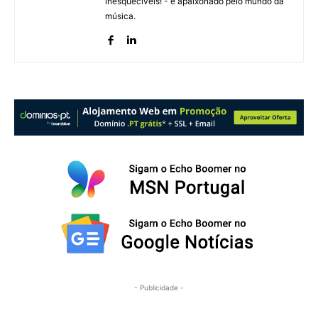
inesquecíveis! - e apaixonado pelo mundo da
música.
- Publicidade -