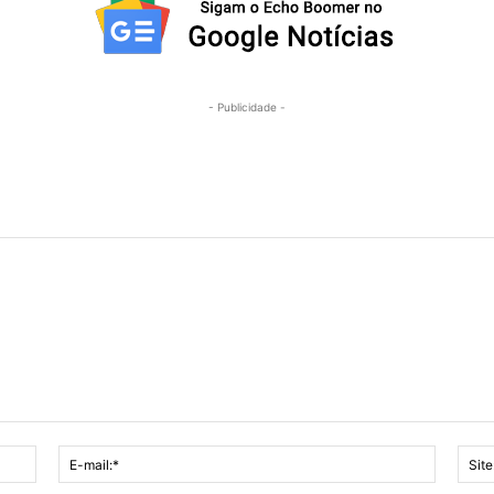
- Publicidade -
Nome:*
E-
mail:*