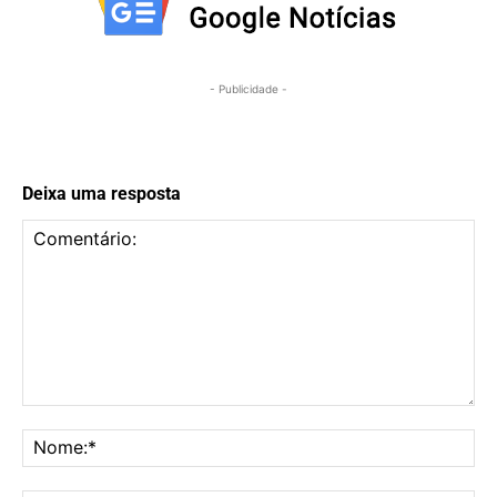
- Publicidade -
Deixa uma resposta
Comentário:
No