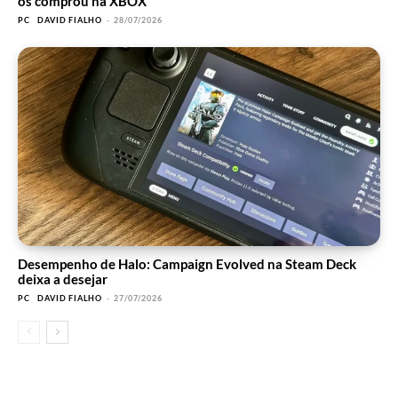
os comprou na XBOX
PC
DAVID FIALHO
-
28/07/2026
Desempenho de Halo: Campaign Evolved na Steam Deck
deixa a desejar
PC
DAVID FIALHO
-
27/07/2026