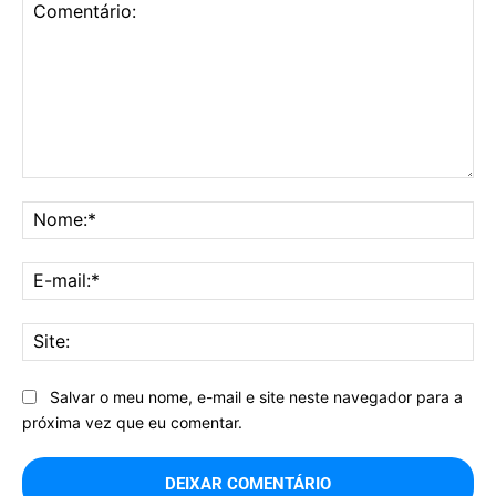
Comentário:
No
E-
mai
Sit
Salvar o meu nome, e-mail e site neste navegador para a
próxima vez que eu comentar.