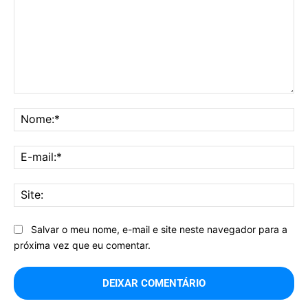
Comentário:
No
E-
mai
Sit
Salvar o meu nome, e-mail e site neste navegador para a
próxima vez que eu comentar.