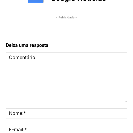
- Publicidade -
Deixa uma resposta
Comentário:
No
E-