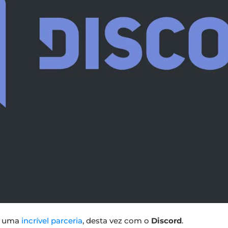
s uma
incrível parceria
, desta vez com o
Discord
.