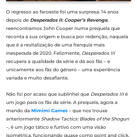
O regresso ao faroeste foi uma surpresa. 14 anos
depois de
Desperados II: Cooper’s Revenge
,
reencontramos John Cooper numa prequela que
reconta a sua origem e busca por redenção, naquela
que é a revitalização de uma franquia mais
inesperada de 2020. Felizmente,
Desperados III
recupera a qualidade da série e dá aos fãs – e
unicamente aos fãs do género – uma experiência
variada e muito desafiante.
Não foi por acaso que sublinhei que
Desperados III
é
um jogo para os fãs da série. A prequela, agora a
mando da
Mimimi Games
– que nos trouxe
anteriormente
Shadow Tactics: Blades of the Shogun
–, é um jogo tático e furtivo com uma visão
isométrica, funcionando quase como point and click.