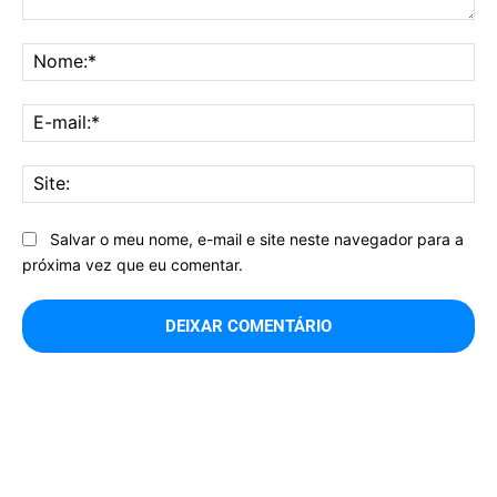
Comentário:
No
E-
mai
Sit
Salvar o meu nome, e-mail e site neste navegador para a
próxima vez que eu comentar.