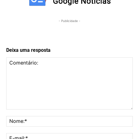
- Publicidade -
Deixa uma resposta
Comentário:
No
E-