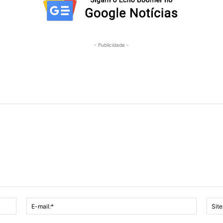
- Publicidade -
Nome:*
E-
mail:*