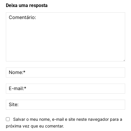
Deixa uma resposta
Comentário:
No
E-
mai
Sit
Salvar o meu nome, e-mail e site neste navegador para a
próxima vez que eu comentar.