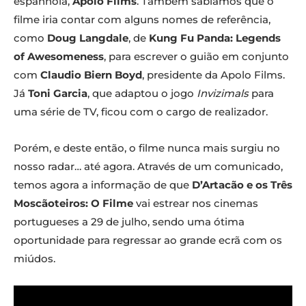
espanhola,
Apolo Films
. Também sabíamos que o
filme iria contar com alguns nomes de referência,
como
Doug Langdale
, de
Kung Fu Panda: Legends
of Awesomeness
, para escrever o guião em conjunto
com
Claudio Biern Boyd
, presidente da Apolo Films.
Já
Toni Garcia
, que adaptou o jogo
Invizimals
para
uma série de TV, ficou com o cargo de realizador.
Porém, e deste então, o filme nunca mais surgiu no
nosso radar… até agora. Através de um comunicado,
temos agora a informação de que
D’Artacão e os Três
Moscãoteiros: O Filme
vai estrear nos cinemas
portugueses a 29 de julho, sendo uma ótima
oportunidade para regressar ao grande ecrã com os
miúdos.