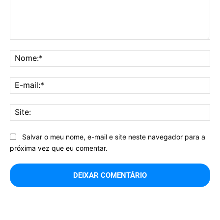
Comentário:
No
E-
mai
Sit
Salvar o meu nome, e-mail e site neste navegador para a
próxima vez que eu comentar.