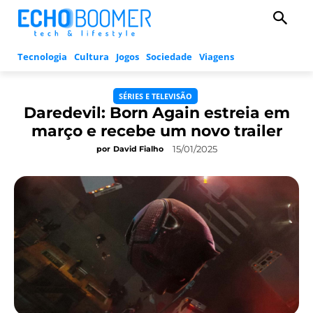
Tecnologia
Cultura
Jogos
Sociedade
Viagens
SÉRIES E TELEVISÃO
Daredevil: Born Again estreia em
março e recebe um novo trailer
15/01/2025
por
David Fialho