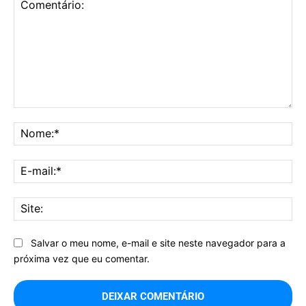
Comentário:
No
E-
mai
Sit
Salvar o meu nome, e-mail e site neste navegador para a
próxima vez que eu comentar.